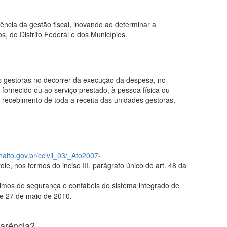
ncia da gestão fiscal, inovando ao determinar a
, do Distrito Federal e dos Municípios.
es gestoras no decorrer da execução da despesa, no
ornecido ou ao serviço prestado, à pessoa física ou
 o recebimento de toda a receita das unidades gestoras,
nalto.gov.br/ccivil_03/_Ato2007-
e, nos termos do inciso III, parágrafo único do art. 48 da
nimos de segurança e contábeis do sistema integrado de
de 27 de maio de 2010.
parência?