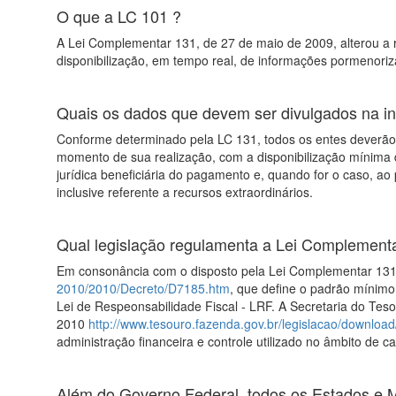
O que a LC 101 ?
A Lei Complementar 131, de 27 de maio de 2009, alterou a r
disponibilização, em tempo real, de informações pormenoriz
Quais os dados que devem ser divulgados na in
Conforme determinado pela LC 131, todos os entes deverão 
momento de sua realização, com a disponibilização mínima 
jurídica beneficiária do pagamento e, quando for o caso, ao 
inclusive referente a recursos extraordinários.
Qual legislação regulamenta a Lei Complement
Em consonância com o disposto pela Lei Complementar 131, 
2010/2010/Decreto/D7185.htm
, que define o padrão mínimo 
Lei de Respeonsabilidade Fiscal - LRF. A Secretaria do Tes
2010
http://www.tesouro.fazenda.gov.br/legislacao/downlo
administração financeira e controle utilizado no âmbito de 
Além do Governo Federal, todos os Estados e M