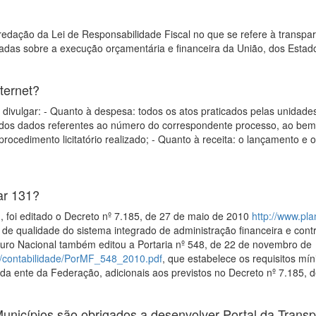
edação da Lei de Responsabilidade Fiscal no que se refere à transparê
adas sobre a execução orçamentária e financeira da União, dos Estados
ternet?
divulgar: - Quanto à despesa: todos os atos praticados pelas unidad
dos dados referentes ao número do correspondente processo, ao bem f
procedimento licitatório realizado; - Quanto à receita: o lançamento e
ar 131?
foi editado o Decreto nº 7.185, de 27 de maio de 2010
http://www.pla
de qualidade do sistema integrado de administração financeira e control
ouro Nacional também editou a Portaria nº 548, de 22 de novembro de
ad/contabilidade/PorMF_548_2010.pdf
, que estabelece os requisitos mí
cada ente da Federação, adicionais aos previstos no Decreto nº 7.185, 
unicípios são obrigados a desenvolver Portal da Trans