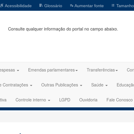
Acessibilidade
Glossário
Aumentar fonte
Tamanho
Consulte qualquer informação do portal no campo abaixo.
espesas
Emendas parlamentares
Transferências
Con
 e Contratações
Outras Publicações
Saúde
Educaç
tiva
Controle interno
LGPD
Ouvidoria
Fale Conosco