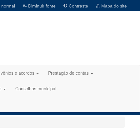
 normal
Diminuir fonte
Contraste
Mapa do site
vênios e acordos
Prestação de contas
ão
Conselhos municipal