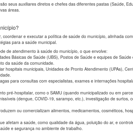
são seus auxiliares diretos e chefes das diferentes pastas (Saúde, Ed
ivas áreas.
nicípio?
, coordenar e executar a política de saúde do município, alinhada com
atégias para a saúde municipal.
ede de atendimento à saúde do município, o que envolve:
idades Básicas de Saúde (UBS), Postos de Saúde e equipes de Saúde d
to da saúde da comunidade.
 hospitais municipais, Unidades de Pronto Atendimento (UPAs), Centros
idade.
agas para consultas com especialistas, exames e internações hospital
to pré-hospitalar, como o SAMU (quando municipalizado ou em parceri
ssíveis (dengue, COVID-19, sarampo, etc.), investigação de surtos, col
produzem ou comercializam alimentos, medicamentos, cosméticos, hospit
ue afetam a saúde, como qualidade da água, poluição do ar, e controle
saúde e segurança no ambiente de trabalho.