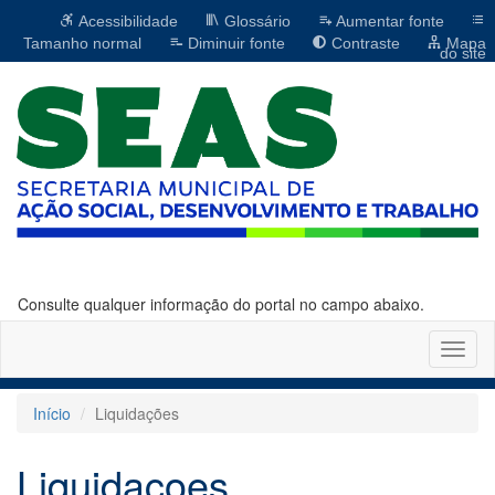
Acessibilidade
Glossário
Aumentar fonte
Tamanho normal
Diminuir fonte
Contraste
Mapa
do site
Consulte qualquer informação do portal no campo abaixo.
Altern
naveg
Início
Liquidações
Liquidaçoes