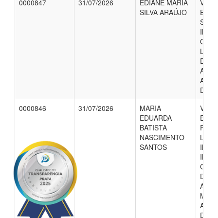
0000847
31/07/2026
EDIANE MARIA
VALO
SILVA ARAÚJO
EMPE
SE A
IMÓV
O SC
LOCA
DIST
AÇÚC
AO M
DE 20
0000846
31/07/2026
MARIA
VALO
EDUARDA
EMP
BATISTA
REFE
NASCIMENTO
LOCA
SANTOS
IMÓV
INST
CREA
DIST
AÇÚC
MUNI
AO M
DO E