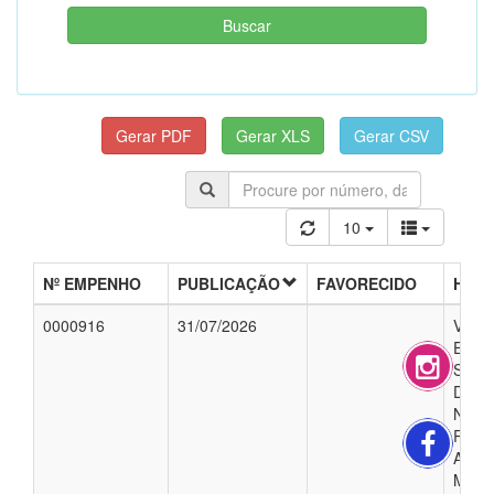
10
Nº EMPENHO
PUBLICAÇÃO
FAVORECIDO
HIST
0000916
31/07/2026
VALO
EMPE
SE À
DE U
NÍVE
RODR
ALME
MOTO