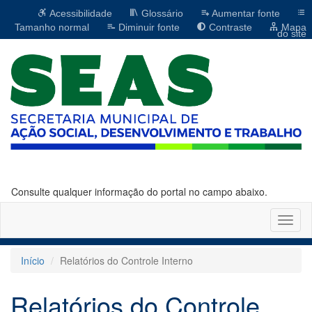
Acessibilidade
Glossário
Aumentar fonte
Tamanho normal
Diminuir fonte
Contraste
Mapa
do site
Consulte qualquer informação do portal no campo abaixo.
Altern
naveg
Início
Relatórios do Controle Interno
Relatórios do Controle