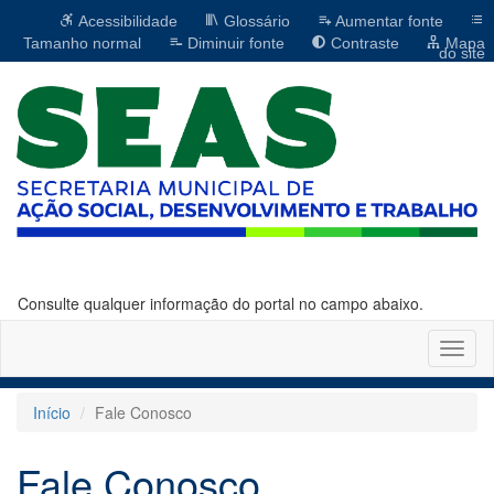
Acessibilidade
Glossário
Aumentar fonte
Tamanho normal
Diminuir fonte
Contraste
Mapa
do site
Consulte qualquer informação do portal no campo abaixo.
Altern
naveg
Início
Fale Conosco
Fale Conosco