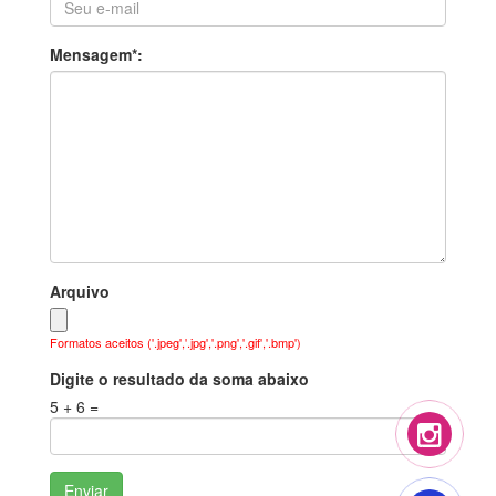
Mensagem*:
Arquivo
Formatos aceitos ('.jpeg','.jpg','.png','.gif','.bmp')
Digite o resultado da soma abaixo
5 + 6 =